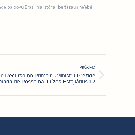
e ba povu Brasil nia istória libertasaun ne’ebé
PRÓXIMO
de Recurso no Primeiru-Ministru Prezide
mada de Posse ba Juízes Estajiárius 12