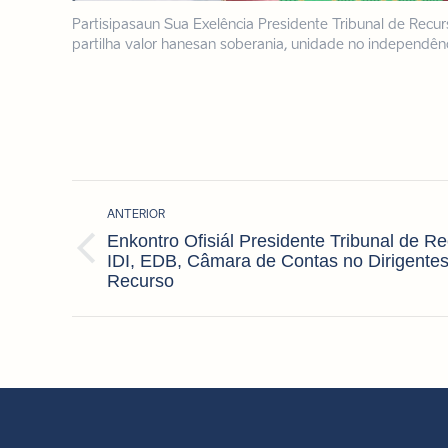
Partisipasaun Sua Exelência Presidente Tribunal de Recur
partilha valor hanesan soberania, unidade no independênc
Navegação
ANTERIOR
de
Enkontro Ofisiál Presidente Tribunal de 
post:
Post
IDI, EDB, Câmara de Contas no Dirigentes
anterior:
Recurso