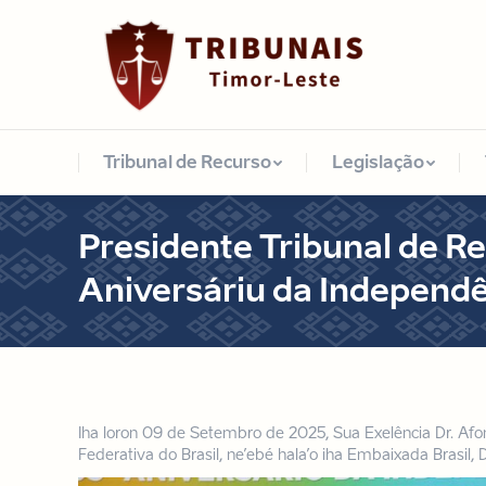
Tribunal de Recurso
Legislação
Tribunal de Recurso
Legislação
Presidente Tribunal de Re
Aniversáriu da Independê
Iha loron 09 de Setembro de 2025, Sua Exelência Dr. Afo
Federativa do Brasil, ne’ebé hala’o iha Embaixada Brasil, Di