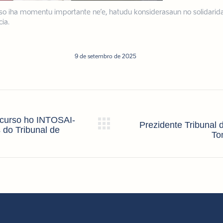
so iha momentu importante ne’e, hatudu konsiderasaun no solidaridad
ia.
9 de setembro de 2025
Recurso ho INTOSAI-
Prezidente Tribunal 
Próximo
 do Tribunal de
To
post: