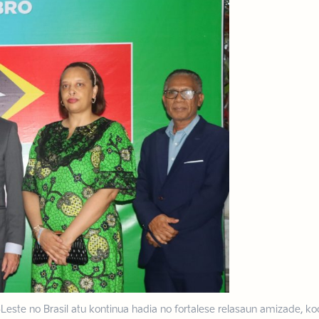
Leste no Brasil atu kontinua hadia no fortalese relasaun amizade, ko