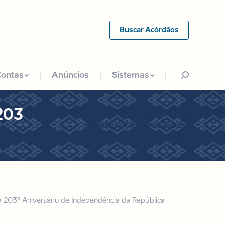
Contas
Anúncios
Sistemas
Search:
Buscar Acórdãos
Contas
Anúncios
Sistemas
Search:
 203
Você está aqui:
Início
notícias
Presidente Tribunal de Recurso
Partisipa…
ia 203º Aniversáriu de Independência da República