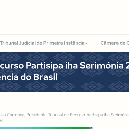
Tribunal Judicial de Primeira Instância
Câmara de 
Tribunal Judicial de Primeira Instância
Câmara de 
curso Partisipa iha Serimónia
ncia do Brasil
nso Carmona, Presidente Tribunal de Recurso, partisipa iha Serimón
li.