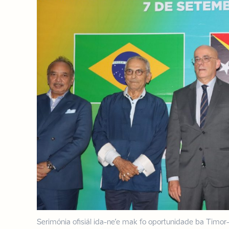
Serimónia ofisiál ida-ne’e mak fo oportunidade ba Timor-