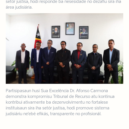
setór justisa, hodi responde ba nesesidade no dezafiu sira iha
área judisiária.
Partisipasaun husi Sua Excelência Dr. Afonso Carmona
demonstra kompromisu Tribunal de Recurso atu kontinua
kontribui ativamente ba dezenvolvimentu no fortalese
instituisaun sira iha setór justisa, hodi promove sistema
judisiáriu ne’ebé efikás, transparente no profisionál.