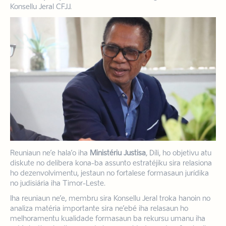
Konsellu Jeral CFJJ.
Reuniaun ne’e hala’o iha
Ministériu Justisa
, Díli, ho objetivu atu
diskute no delibera kona-ba assunto estratéjiku sira relasiona
ho dezenvolvimentu, jestaun no fortalese formasaun jurídika
no judisiária iha Timor-Leste.
Iha reuniaun ne’e, membru sira Konsellu Jeral troka hanoin no
analiza matéria importante sira ne’ebé iha relasaun ho
melhoramentu kualidade formasaun ba rekursu umanu iha