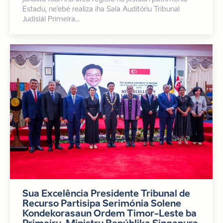
Estadu, ne’ebé realiza iha Sala Auditóriu Tribunal
Judisiál Primeira…
Sua Excelência Presidente Tribunal de
Recurso Partisipa Serimónia Solene
Kondekorasaun Ordem Timor-Leste ba