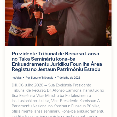
Prezidente Tribunal de Recurso Lansa
no Taka Semináriu kona-ba
Enkuadramentu Jurídiku Foun iha Área
Registu no Jestaun Patrimóniu Estadu
notícias
Por
Suporte Tribunais
7 de julho de 2026
Díli, 06 Julho 2026 – Sua Exelénsia Prezidente
Tribunal de Recurso, Dr. Afonso Carmona, hamutuk ho
Sua Exelénsia Vice-Ministru ba Fortalesimentu
Institusionál no Justisa, Vice-Presidente Komisaun A
Parlamentu Nasional no Komisaun Funsaun Públika,
ofisialmente lansa semináriu kona-ba enkuadramentu
jurídiku foun iha área registu no jestaun patrimóniu