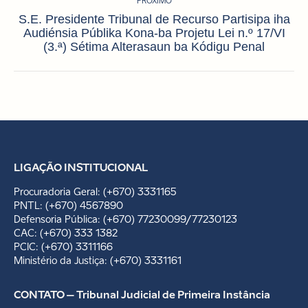
PRÓXIMO
S.E. Presidente Tribunal de Recurso Partisipa iha
Próximo
Audiénsia Públika Kona-ba Projetu Lei n.º 17/VI
post:
(3.ª) Sétima Alterasaun ba Kódigu Penal
LIGAÇÃO INSTITUCIONAL
Procuradoria Geral: (+670) 3331165
PNTL: (+670) 4567890
Defensoria Pública: (+670) 77230099/77230123
CAC: (+670) 333 1382
PCIC: (+670) 3311166
Ministério da Justiça: (+670) 3331161
CONTATO – Tribunal Judicial de Primeira Instância