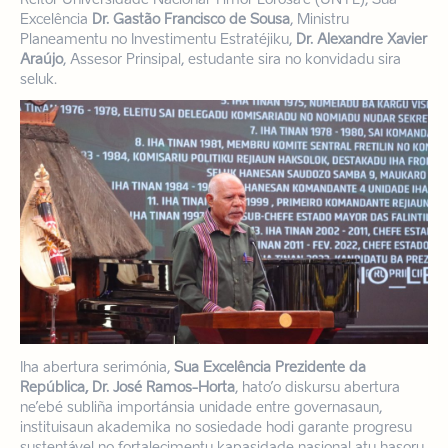
Excelência
Dr. Gastão Francisco de Sousa
, Ministru
Planeamentu no Investimentu Estratéjiku,
Dr. Alexandre Xavier
Araújo
, Assesor Prinsipal, estudante sira no konvidadu sira
seluk.
Iha abertura serimónia,
Sua Excelência Prezidente da
República, Dr. José Ramos-Horta
, hato’o diskursu abertura
ne’ebé subliña importánsia unidade entre governasaun,
instituisaun akademika no sosiedade hodi garante progresu