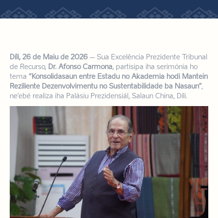
Díli, 26 de Maiu de 2026
– Sua Excelência Prezidente Tribunal
de Recurso,
Dr. Afonso Carmona
, partisipa iha serimónia ho
tema
“Konsolidasaun entre Estadu no Akademia hodi Mantein
Reziliente Dezenvolvimentu no Sustentabilidade ba Nasaun”
,
ne’ebé realiza iha Palásiu Prezidensiál, Salaun China, Díli.