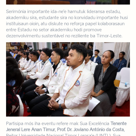
Serimónia importante ida-ne’e hamutuk lideransa estadu,
akademiku sira, estudante sira no konvidadu importante husi
instituisaun oioin, atu diskute no reforça papel kolaborasaun
entre Estadu no setor akademiku hodi promove
dezenvolvimentu sustentável no reziliente ba Timor-Leste.
Partisipa mós iha eventu refere mak Sua Excelência
Tenente
Jeneral Lere Anan Timur
,
Prof. Dr. Joviano António da Costa
,
Reitor Universidade Nacional Timor Lorosa’e (UNTL), Sua