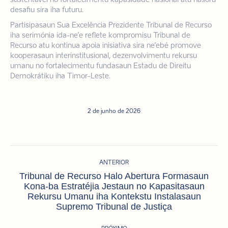
sustentável no fortalecimentu kapasidade nasional atu hasoru
desafiu sira iha futuru.
Partisipasaun Sua Excelência Prezidente Tribunal de Recurso
iha serimónia ida-ne’e reflete kompromisu Tribunal de
Recurso atu kontinua apoia inisiativa sira ne’ebé promove
kooperasaun interinstitusional, dezenvolvimentu rekursu
umanu no fortalecimentu fundasaun Estadu de Direitu
Demokrátiku iha Timor-Leste.
2 de junho de 2026
Navegação
ANTERIOR
de
Tribunal de Recurso Halo Abertura Formasaun
post:
Kona-ba Estratéjia Jestaun no Kapasitasaun
Post
Rekursu Umanu iha Kontekstu Instalasaun
anterior:
Supremo Tribunal de Justiça